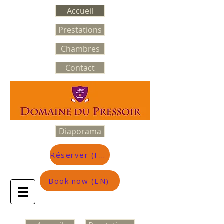
Accueil
Prestations
Chambres
Contact
Diaporama
Réserver (FR)
Book now (EN)