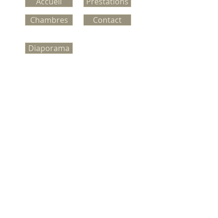
Accueil
Prestations
Chambres
Contact
Diaporama
RESTAURATION
Le restaurant est ouvert sur
réservation avec ou sans
hébergement (minimum 8
couverts)
.
*
Nous vous proposons un
menu unique en fonction des
produits de saison et selon vos
goûts.
*